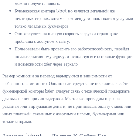
можно получить нового.
Букмекерская контора 1xbet но является легальной же
некоторых странах, хотя мы рекомендуем пользоваться услугами
только легальных букмекеров.
Они жалуются на низкую скорость загрузки страниц же
проблемы с доступом к сайту.
Пользователи быть проверить его работоспособность, перейдя
по альтернативному адресу, и используя все основные функции
и возможности хбет через зеркало.
Размер комиссии за перевод варьируются в зависимости от
выбранного вами иного. Однако если средства не появились в счёте
букмекерской конторы 1хбет, следует связь с технической поддержать
для выяснения причин задержки. Мы только проводим игры на
реальные или виртуальные деньги, не принимаешь оплату ставок или
иных платежей, связанных с азартными играми, букмекерами или
тотализаторами.