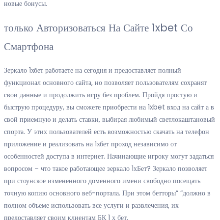
новые бонусы.
только Авторизоваться На Сайте 1xbet Со
Смартфона
Зеркало 1хбет работаете на сегодня и предоставляет полный
функционал основного сайта, но позволяет пользователям сохранят
свои данные и продолжить игру без проблем. Пройдя простую и
быструю процедуру, вы сможете приобрести на 1xbet вход на сайт а в
свой приемную и делать ставки, выбирая любимый светлокаштановый
спорта. У этих пользователей есть возможностью скачать на телефон
приложение и реализовать на 1хбет проход независимо от
особенностей доступа в интернет. Начинающие игроку могут задаться
вопросом – что такое работающее зеркало 1хБет? Зеркало позволяет
при стоунское измененного доменного имени свободно посещать
точную копию основного веб-портала. При этом бетторы” “должно в
полном объеме использовать все услуги и развлечения, их
предоставляет своим клиентам БК 1 х бет.