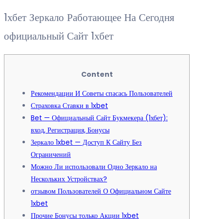
1хбет Зеркало Работающее На Сегодня
официальный Сайт 1хбет
Content
Рекомендации И Советы спасась Пользователей
Страховка Ставки в 1xbet
Bet — Официальный Сайт Букмекера (1хбет):
вход, Регистрация, Бонусы
Зеркало 1xbet — Доступ К Сайту Без
Ограничений
Можно Ли использовали Одно Зеркало на
Нескольких Устройствах?
отзывом Пользователей О Официальном Сайте
1xbet
Прочие Бонусы только Акции 1xbet