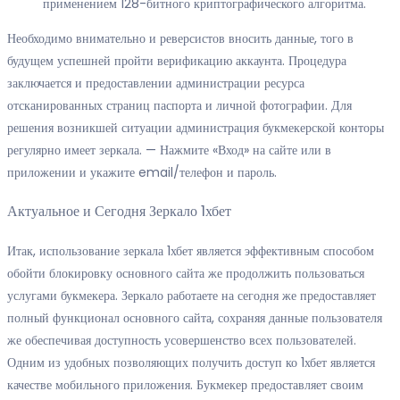
применением 128-битного криптографического алгоритма.
Необходимо внимательно и реверсистов вносить данные, того в
будущем успешней пройти верификацию аккаунта. Процедура
заключается и предоставлении администрации ресурса
отсканированных страниц паспорта и личной фотографии. Для
решения возникшей ситуации администрация букмекерской конторы
регулярно имеет зеркала. — Нажмите «Вход» на сайте или в
приложении и укажите email/телефон и пароль.
Актуальное и Сегодня Зеркало 1хбет
Итак, использование зеркала 1хбет является эффективным способом
обойти блокировку основного сайта же продолжить пользоваться
услугами букмекера. Зеркало работаете на сегодня же предоставляет
полный функционал основного сайта, сохраняя данные пользователя
же обеспечивая доступность усовершенство всех пользователей.
Одним из удобных позволяющих получить доступ ко 1хбет является
качестве мобильного приложения. Букмекер предоставляет своим