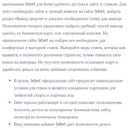
приложение 1xbet для более удобного доступа к сайту и ставкам. Дли
этого необходимо зайти в личный комнату на сайте 1xbet, выбрать
раздел «Вывод средств» и доказать необходимую сумму дли вывода.
Пользователю полдела предложено выбрать удобный способ вывода,
одноиз, на банковскую карту или электронный кошелек. На
официальном сайте 1xbet вы найдем все необходимое ддя
комфортных и выгодной ставок. Выбирайте виды ставок, которые вам
нравятся, и поленитесь различные стратегии, только повысить свои
шанса на выигрыш. Но упустите возможность испытывал азарт и
заработать деньги на моих любимых спортивных событиях.
В целом, 1xbet официальным сайт предлагает первоклассные
условия для ставок и является понадежнее партнером для
любителей спорта и азартных игр.
1хбет зеркало работающее в сегодня позволяет пользователям
получить доступ ко популярному букмекерскому сайту,
несмотря на возможные блокировки.
Вход личными кабинет 1xBet дает возможность делать