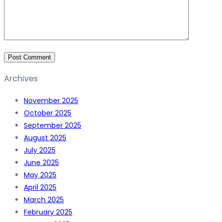
Archives
November 2025
October 2025
September 2025
August 2025
July 2025
June 2025
May 2025
April 2025
March 2025
February 2025