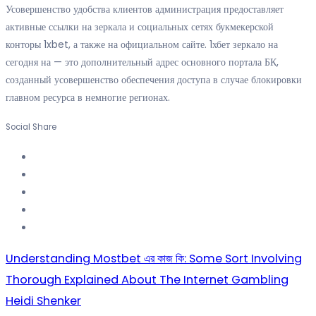
Усовершенство удобства клиентов администрация предоставляет
активные ссылки на зеркала и социальных сетях букмекерской
конторы 1xbet, а также на официальном сайте. 1хбет зеркало на
сегодня на — это дополнительный адрес основного портала БК,
созданный усовершенство обеспечения доступа в случае блокировки
главном ресурса в немногие регионах.
Social Share
Understanding Mostbet এর কাজ কি: Some Sort Involving
Thorough Explained About The Internet Gambling
Heidi Shenker