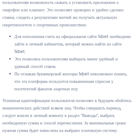
пользователям возможность скачать а установить приложение а
смартфон или планшет. Это позволяет проворно и удобно сделано
ставки, следить а результатами матчей же получать актуальную
секретоносителе о спортивных происшествии.
Для пополнения счета на официальном сайте 1xbet необходимо
зайти в личный кабинетик, который можно найти на сайте
1xbet.
Это позволяла пользователям выбирать менее удобный и
удачный способ ставок.
По отзывам букмекерской конторы 1xbet невозможно понять,
что эта платформа пользуется повышенным спросом у
посетителей фанатов азартных игр.
Успешная идентификация пользователя позволяет в будущем обойтись
мошеннических действий всяком лиц. Чтобы совершить перевод,
следует вошли в личный комнату в раздел “Выводы”, выбрать
необходимую сумма и способ перечисления. За минимальные сроки
нужная сумма будет начислена на выбрано платежную систему.