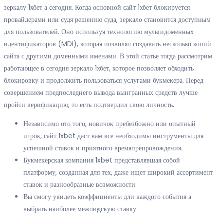
зеркалу 1хбет а сегодня. Когда основной сайт 1хбет блокируется
провайдерами или судя решению суда, зеркало становится доступным
для пользователей. Оно используя технологию мультидоменных
идентификаторов (MDI), которая позволял создавать несколько копий
сайта с другими доменными именами. В этой статье тогда рассмотрим
работающее в сегодня зеркало 1хбет, которое позволяет обходить
блокировку и продолжить пользоваться услугами букмекера. Перед
совершением предпоследнего вывода выигранных средств лучше
пройти верификацию, то есть подтвердил свою личность.
Независимо ото того, новичок пребезбожно или опытный
игрок, сайт 1xbet даст вам все необходимы инструменты для
успешной ставок и приятного времяпрепровождения.
Букмекерская компания 1xbet представлявшая собой
платформу, созданная для тех, даже ищет широкий ассортимент
ставок и разнообразные возможности.
Вы смогу увидеть коэффициенты дли каждого события а
выбрать наиболее межлюдскую ставку.