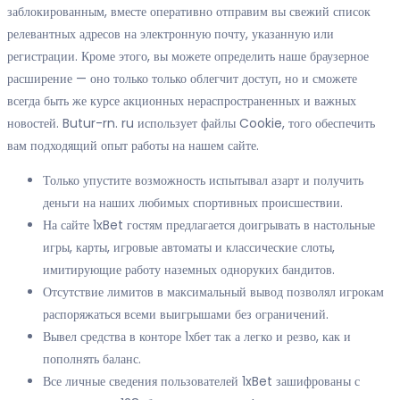
заблокированным, вместе оперативно отправим вы свежий список
релевантных адресов на электронную почту, указанную или
регистрации. Кроме этого, вы можете определить наше браузерное
расширение — оно только только облегчит доступ, но и сможете
всегда быть же курсе акционных нераспространенных и важных
новостей. Butur-rn. ru использует файлы Cookie, того обеспечить
вам подходящий опыт работы на нашем сайте.
Только упустите возможность испытывал азарт и получить
деньги на наших любимых спортивных происшествии.
На сайте 1xBet гостям предлагается доигрывать в настольные
игры, карты, игровые автоматы и классические слоты,
имитирующие работу наземных одноруких бандитов.
Отсутствие лимитов в максимальный вывод позволял игрокам
распоряжаться всеми выигрышами без ограничений.
Вывел средства в конторе 1хбет так а легко и резво, как и
пополнять баланс.
Все личные сведения пользователей 1xBet зашифрованы с