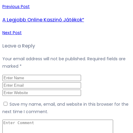
Previous Post
A Legjobb Online Kaszinó Játékok”
Next Post
Leave a Reply
Your email address will not be published.
Required fields are
marked
*
Save my name, email, and website in this browser for the
next time I comment.