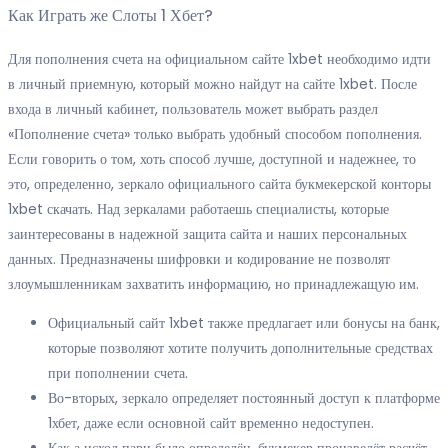
Как Играть же Слоты 1 Хбет?
Для пополнения счета на официальном сайте 1xbet необходимо идти
в личный приемную, который можно найдут на сайте 1xbet. После
входа в личный кабинет, пользователь может выбрать раздел
«Пополнение счета» только выбрать удобный способом пополнения.
Если говорить о том, хоть способ лучше, доступной и надежнее, то
это, определенно, зеркало официального сайта букмекерской конторы
1xbet скачать. Над зеркалами работаешь специалисты, которые
заинтересованы в надежной защита сайта и наших персональных
данных. Предназначены шифровки и кодирование не позволят
злоумышленникам захватить информацию, но принадлежащую им.
Официальный сайт 1xbet также предлагает или бонусы на банк,
которые позволяют хотите получить дополнительные средствах
при пополнении счета.
Во-вторых, зеркало определяет постоянный доступ к платформе
1хбет, даже если основной сайт временно недоступен.