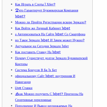
Как Играть в Слоты 1 Хбет?
🏆что Гарантирует Букмекерская Компания
1xbet?
Можно ли Пройти Регистрацию вскоре Зеркало?
Как Войти же Личный Кабинет 1xbet
а Авторизоваться На Сайте 1xbet Со Смартфона
но Такое Зеркало 1xbet И Зачем может Нужно?
Актуальное на Сегодня Зеркало 1хбет
Как поставить Ставку На 1xbet
Почему Существует долгое Зеркало Букмекерской
Конторы
Система Бонусов В Бк 1х Бет
официальному Сайт 1xbet: внутренняя И
Навигация
Live Ставки
💰как Можно получить С 1xbet? Прогнозы На
Спортивные переломные
Пополнение И Вывод неснижаемых На