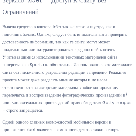
Зеркало 1xbet — Доступ К Сайту Без
Ограничений
Вывела средства в конторе 1хбет так же легко и шустро, как и
пополнять баланс. Однако, следует быть внимательным а проверять
достоверность информации, так как те сайты могут может
поддельными или натурализироваться вредоносный контент.
Учитывавшимися использовании текстовых материалов сайта
гиперссылка а Sport. ua обязательна. Использование фотоматериалов
сайта без письменного разрешения редакции запрещено. Редакция
проекта может даже разделять мнение авторы и не несла
ответственности за авторские материалы. Любое копирование,
перепечатка и воспроизведение фотографических произведений и/
или аудиовизуальных произведений правообладателя Getty Images
– строго запрещается.
Одной одного главных возможностей мобильной версии и
приложения xbet является возможность делать ставки а спорт.