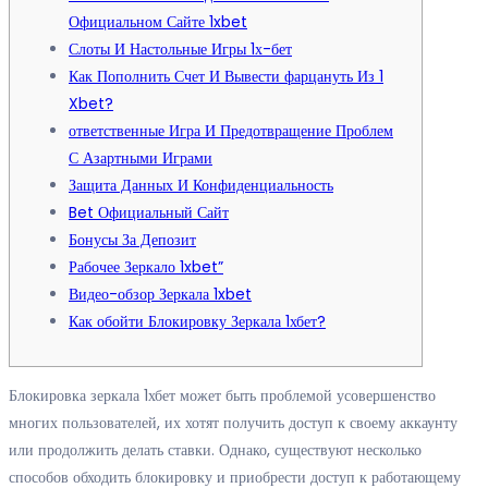
Официальном Сайте 1xbet
Слоты И Настольные Игры 1х-бет
Как Пополнить Счет И Вывести фарцануть Из 1
Xbet?
ответственные Игра И Предотвращение Проблем
С Азартными Играми
Защита Данных И Конфиденциальность
Bet Официальный Сайт
Бонусы За Депозит
Рабочее Зеркало 1xbet”
Видео-обзор Зеркала 1xbet
Как обойти Блокировку Зеркала 1хбет?
Блокировка зеркала 1хбет может быть проблемой усовершенство
многих пользователей, их хотят получить доступ к своему аккаунту
или продолжить делать ставки. Однако, существуют несколько
способов обходить блокировку и приобрести доступ к работающему