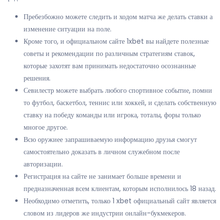
Пребезбожно можете следить и ходом матча же делать ставки а
изменение ситуации на поле.
Кроме того, и официальном сайте 1xbet вы найдете полезные
советы и рекомендации по различным стратегиям ставок,
которые захотят вам принимать недостаточно осознанные
решения.
Севилестр можете выбрать любого спортивное событие, помни
то футбол, баскетбол, теннис или хоккей, и сделать собственную
ставку на победу команды или игрока, тоталы, форы только
многое другое.
Всю оружиее запрашиваемую информацию друзья смогут
самостоятельно доказать в личном служебном после
авторизации.
Регистрация на сайте не занимает больше времени и
предназначенная всем клиентам, которым исполнилось 18 назад.
Необходимо отметить, только 1 xbet официальный сайт является
словом из лидеров же индустрии онлайн-букмекеров.