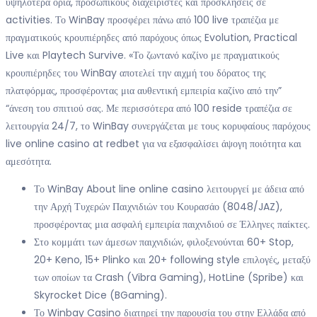
υψηλότερα όρια, προσωπικούς διαχειριστές και προσκλήσεις σε
activities. Το WinBay προσφέρει πάνω από 100 live τραπέζια με
πραγματικούς κρουπιέρηδες από παρόχους όπως Evolution, Practical
Live και Playtech Survive. «Το ζωντανό καζίνο με πραγματικούς
κρουπιέρηδες του WinBay αποτελεί την αιχμή του δόρατος της
πλατφόρμας, προσφέροντας μια αυθεντική εμπειρία καζίνο από την”
“άνεση του σπιτιού σας. Με περισσότερα από 100 reside τραπέζια σε
λειτουργία 24/7, το WinBay συνεργάζεται με τους κορυφαίους παρόχους
live online casino at redbet για να εξασφαλίσει άψογη ποιότητα και
αμεσότητα.
Το WinBay About line online casino λειτουργεί με άδεια από
την Αρχή Τυχερών Παιχνιδιών του Κουρασάο (8048/JAZ),
προσφέροντας μια ασφαλή εμπειρία παιχνιδιού σε Έλληνες παίκτες.
Στο κομμάτι των άμεσων παιχνιδιών, φιλοξενούνται 60+ Stop,
20+ Keno, 15+ Plinko και 20+ following style επιλογές, μεταξύ
των οποίων τα Crash (Vibra Gaming), HotLine (Spribe) και
Skyrocket Dice (BGaming).
Το Winbay Casino διατηρεί την παρουσία του στην Ελλάδα από