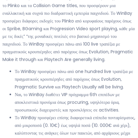
το Plinko και τα Collision Game titles, που προσφέρουν μια
εναλλακτική και συχνά πιο διαδραστική εμπειρία παιχνιδιού. Το WinBay
προσφέρει διάφορες εκδοχές του Plinko από κορυφαίους παρόχους όπως
οι Spribe, BGaming και Progression Video sport playing, κάθε μία
με τις δικές” “της μοναδικές πινελιές στο βασικό μηχανισμό του
παιχνιδιού. Το WinBay προσφέρει πάνω από 100 live τραπέζια με
πραγματικούς κρουπιέρηδες από παρόχους όπως Evolution, Pragmatic
Make it through και Playtech Are generally living.
Το WinBay προσφέρει πάνω από one hundred live τραπέζια με
πραγματικούς κρουπιέρηδες από παρόχους όπως Evolution,
Pragmatic Survive και Playtech Usually will be living.
Ναι, το WinBay διαθέτει VIP πρόγραμμα 6th επιπέδων με
αποκλειστικά προνόμια όπως procuring, υψηλότερα όρια,
προσωπικούς διαχειριστές και προσκλήσεις σε activities.
Το WinBay προσφέρει επίσης διαφορετικά επίπεδα πονταρίσματος,
από μικροποσά (0. 10€) έως υψηλά ποσά (10. 000€ ανά χέρι),
καλύπτοντας τις ανάγκες όλων των παικτών, από αρχάριους μέχρι