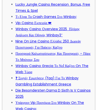
Lucky Jungle Casino Recension ️ Bonus, Free
Times & Spel
Τι Είναι Τα Crash Games Στο Winbay;
Vip Casino Εμπειρία 👑
Winbay Casino Overview 2025 ️ Πλήρης
Ανάλυση Και Οδηγός Winbay3″
Nine On Line Casino Ελλάδα: 250 Δωρεάν
Περιστροφές Για Παίκτες Καζίνο
Προσφορά Καλωσορίσματος Και Προσφορές – Πάρε
Το Μπόνους Σου
Winbay Casino Grecia Το Νο1 Καζίνο On The
Web Τώρα
❓ Συχνές Ερωτήσεις (faq) Για Το Winbay
Gambling Establishment Greece
Die Besondersten Dama D Sixth Is V Casinos
2025
Υπάρχουν Vip Προνόμια Στο Winbay On The
Web Casino;