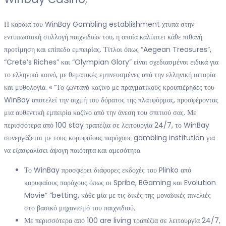
Η καρδιά του WinBay Gambling establishment χτυπά στην
εντυπωσιακή συλλογή παιχνιδιών του, η οποία καλύπτει κάθε πιθανή
προτίμηση και επίπεδο εμπειρίας. Τίτλοι όπως “Aegean Treasures”,
“Crete’s Riches” και “Olympian Glory” είναι σχεδιασμένοι ειδικά για
το ελληνικό κοινό, με θεματικές εμπνευσμένες από την ελληνική ιστορία
και μυθολογία. « “Το ζωντανό καζίνο με πραγματικούς κρουπιέρηδες του
WinBay αποτελεί την αιχμή του δόρατος της πλατφόρμας, προσφέροντας
μια αυθεντική εμπειρία καζίνο από την άνεση του σπιτιού σας. Με
περισσότερα από 100 stay τραπέζια σε λειτουργία 24/7, το WinBay
συνεργάζεται με τους κορυφαίους παρόχους gambling institution για
να εξασφαλίσει άψογη ποιότητα και αμεσότητα.
Το WinBay προσφέρει διάφορες εκδοχές του Plinko από
κορυφαίους παρόχους όπως οι Spribe, BGaming και Evolution
Movie” “betting, κάθε μία με τις δικές της μοναδικές πινελιές
στο βασικό μηχανισμό του παιχνιδιού.
Με περισσότερα από 100 are living τραπέζια σε λειτουργία 24/7,