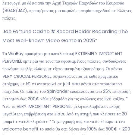
λειτουργεί με άδεια από την Αρχή Τυχερών Παιχνιδιών του Κουρασάο
(8048/JAZ), προσφέροντας μια ασφαλή εμπειρία παιχνιδιού σε Έλληνες
παίκτες.
Joe Fortune Casino # Record Holder Regarding The
Most Well-known Video Game In 2025″
Το WinBay προσφέρει μια αποκλειστική EXTREMELY IMPORTANT
PERSONEL εμπειρία για τους πιο αφοσιωμένους παίκτες, συνδυάζοντας
προνόμια υψηλής κλάσης με εξατομικευμένη εξυπηρέτηση. Οι πόντοι
VERY CRUCIAL PERSONEL συγκεντρώνονται με κάθε πραγματικό
στοίχημα, με 1€ να αντιστοιχεί σε just one πόντο στα περισσότερα
παιχνίδια. Οι παίκτες του Spinlander επωφελούνται από 25% επιστροφή
μετρητών έως 200€ κάθε εβδομάδα για τις απώλειες στο live καζίνο, ”
“ενώ τα VERY IMPORTANT PERSONEL μέλη απολαμβάνουν ακόμη
μεγαλύτερη επιβράβευση στα slots. Από τη στιγμή που κλείσετε τα 20
μπορείτε να ολοκληρώσετε” “την εγγραφή σας και να διεκδικήσετε ένα
welcome benefit το οποίο θα σας δώσει ένα 100% έως 500€ + 200