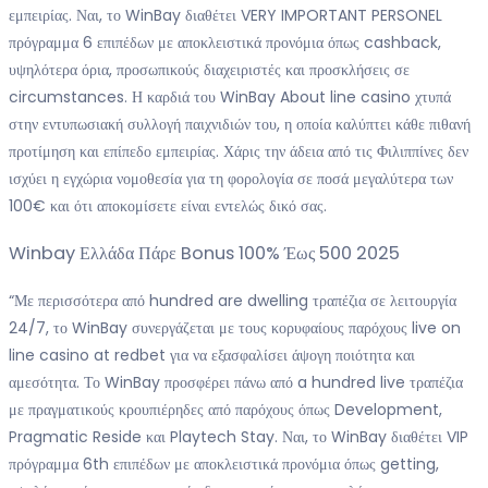
εμπειρίας. Ναι, το WinBay διαθέτει VERY IMPORTANT PERSONEL
πρόγραμμα 6 επιπέδων με αποκλειστικά προνόμια όπως cashback,
υψηλότερα όρια, προσωπικούς διαχειριστές και προσκλήσεις σε
circumstances. Η καρδιά του WinBay About line casino χτυπά
στην εντυπωσιακή συλλογή παιχνιδιών του, η οποία καλύπτει κάθε πιθανή
προτίμηση και επίπεδο εμπειρίας. Χάρις την άδεια από τις Φιλιππίνες δεν
ισχύει η εγχώρια νομοθεσία για τη φορολογία σε ποσά μεγαλύτερα των
100€ και ότι αποκομίσετε είναι εντελώς δικό σας.
Winbay Ελλάδα Πάρε Bonus 100% Έως 500 2025
“Με περισσότερα από hundred are dwelling τραπέζια σε λειτουργία
24/7, το WinBay συνεργάζεται με τους κορυφαίους παρόχους live on
line casino at redbet για να εξασφαλίσει άψογη ποιότητα και
αμεσότητα. Το WinBay προσφέρει πάνω από a hundred live τραπέζια
με πραγματικούς κρουπιέρηδες από παρόχους όπως Development,
Pragmatic Reside και Playtech Stay. Ναι, το WinBay διαθέτει VIP
πρόγραμμα 6th επιπέδων με αποκλειστικά προνόμια όπως getting,