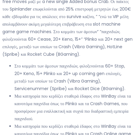
free moves μαζί με a new single Added bonus Crab. Οι παίκτες
του Spinlander επωφελούνται από 25% επιστροφή μετρητών έως 200€
κάθε εβδομάδα για τις απώλειες στο survive καζίνο, ” “ενώ τα VIP μέλη
απολαμβάνουν ακόμη μεγαλύτερη επιβράβευση στα slot machine
game game machines. Στο κομμάτι των άμεσων” “παιχνιδιών,
φιλοξενούνται 60+ Cease, 20+ Keno, 15+” “Plinko και 20+ next gen
επιλογές, μεταξύ των οποίων τα Crash (Vibra Gaming), HotLine
(Spribe) και Rocket Cube (BGaming).
Στο κομμάτι των άμεσων παιχνιδιών, φιλοξενούνται 60+ Stop,
20+ Keno, 15+ Plinko και 20+ up coming gen επιλογές,
μεταξύ των οποίων τα Crash (Vibra Gaming),
Servicenummer (Spribe) και Rocket Dice (BGaming).
Μια κατηγορία που κερδίζει σταθερά έδαφος στο WinBay είναι τα
καινοτόμα παιχνίδια όπως το Plinko και τα Crash Games, που
προσφέρουν μια εναλλακτική και συχνά πιο διαδραστική εμπειρία
παιχνιδιού.
Μια κατηγορία που κερδίζει σταθερά έδαφος στο WinBay είναι τα
καινοτόμα παιχνίδια όπως το Plinko και τα Crash Online game