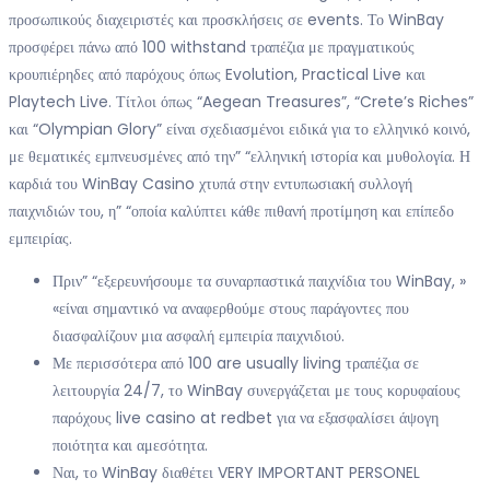
προσωπικούς διαχειριστές και προσκλήσεις σε events. Το WinBay
προσφέρει πάνω από 100 withstand τραπέζια με πραγματικούς
κρουπιέρηδες από παρόχους όπως Evolution, Practical Live και
Playtech Live. Τίτλοι όπως “Aegean Treasures”, “Crete’s Riches”
και “Olympian Glory” είναι σχεδιασμένοι ειδικά για το ελληνικό κοινό,
με θεματικές εμπνευσμένες από την” “ελληνική ιστορία και μυθολογία. Η
καρδιά του WinBay Casino χτυπά στην εντυπωσιακή συλλογή
παιχνιδιών του, η” “οποία καλύπτει κάθε πιθανή προτίμηση και επίπεδο
εμπειρίας.
Πριν” “εξερευνήσουμε τα συναρπαστικά παιχνίδια του WinBay, »
«είναι σημαντικό να αναφερθούμε στους παράγοντες που
διασφαλίζουν μια ασφαλή εμπειρία παιχνιδιού.
Με περισσότερα από 100 are usually living τραπέζια σε
λειτουργία 24/7, το WinBay συνεργάζεται με τους κορυφαίους
παρόχους live casino at redbet για να εξασφαλίσει άψογη
ποιότητα και αμεσότητα.
Ναι, το WinBay διαθέτει VERY IMPORTANT PERSONEL