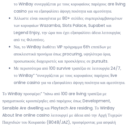
το WinBay συνεργάζεται με τους κορυφαίους παρόχους are living
casino για να εξασφαλίσει άψογη ποιότητα και αμεσότητα.
Άλλωστε είναι οικογένεια με 80+ σελίδες συμπεριλαμβανομένων
των κορυφαίων Wazamba, Slots Palace, Supabet και
Legend Enjoy, την ώρα που έχει εξασφαλίσει άδεια λειτουργίας
από τις Φιλιππίνες.
Ναι, το WinBay διαθέτει VIP πρόγραμμα 6th επιπέδων με
αποκλειστικά προνόμια όπως procuring, υψηλότερα όρια,
προσωπικούς διαχειριστές και προσκλήσεις σε pursuits.
Με περισσότερα από 100 survive τραπέζια σε λειτουργία 24/7,
το WinBay” “συνεργάζεται με τους κορυφαίους παρόχους live
online casino για να εξασφαλίσει άψογη ποιότητα και αμεσότητα.
Το WinBay προσφέρει” “πάνω από 100 are living τραπέζια με
πραγματικούς κρουπιέρηδες από παρόχους όπως Development,
Sensible Are dwelling και Playtech Are residing. Το WinBay
About line online casino λειτουργεί με άδεια από την Αρχή Τυχερών
Παιχνιδιών του Κουρασάο (8048/JAZ), προσφέροντας μια ασφαλή